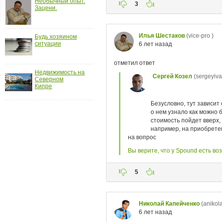
Необычный опыт.
Зацени.
ройки
д
Будь хозяином
ситуации
Недвижимость на
Северном
Кипре