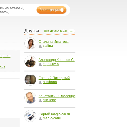
ринимателей,
Регистрация
вать,
Друзья
Все друзья (103)
Сталина Игнатова
stalina
бщение
Александр Копосов-С.
koposov-s
узья
Евгений Питерский
nikshana
Константин Смоленцев
stin-lenc
Сергей magic-car.ru
magic-carru