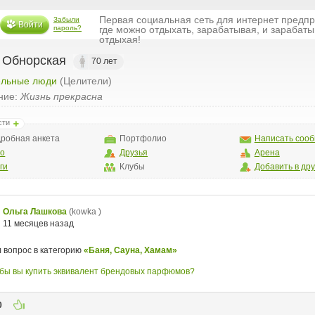
Первая социальная сеть для интернет предп
Забыли
Войти
пароль?
где можно отдыхать, зарабатывая, и зарабаты
отдыхая!
 Обнорская
70 лет
ельные люди
(Целители)
ние:
Жизнь прекрасна
сти
робная анкета
Портфолио
Написать соо
то
Друзья
Арена
ги
Клубы
Добавить в др