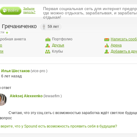
Первая социальная сеть для интернет предп
Забыли
Войти
пароль?
где можно отдыхать, зарабатывая, и зарабаты
отдыхая!
 Гречаниченко
59 лет
сти
робная анкета
Портфолио
Написать соо
то
Друзья
Арена
ги
Клубы
Добавить в др