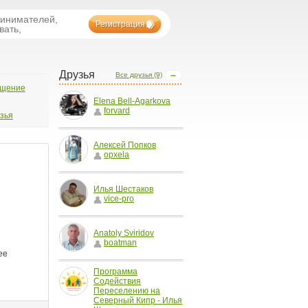
ринимателей,
Регистрация
вать,
Друзья
Все друзья (9)
бщение
Elena Bell-Agarkova
forvard
узья
Алексей Попков
opxela
Илья Шестаков
vice-pro
Anatoly Sviridov
boatman
Программа
Содействия
Переселению на
Северный Кипр - Илья