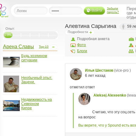
Перв
Забыли
Войти
пароль?
где 
отды
Алевтина Сарыгина
59 л
Опыт:
Подробности
льная
0.0%
Подробная анкета
Фото
Арена Славы
Top-10
ница
Блоги
Будь хозяином
щения
ситуации
ья
ласить друзей
Необычный опыт.
Зацени.
ая
я
ты
Недвижимость на
а
Северном
Кипре
а
менты
ать рассылку
еренции