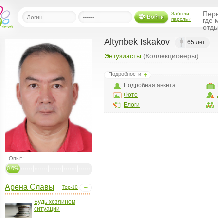
Перв
Забыли
Войти
пароль?
где 
отды
Altynbek Iskakov
65 лет
Энтузиасты
(Коллекционеры)
льная
Подробности
ница
Подробная анкета
щения
Фото
ья
Блоги
ласить друзей
ая
я
ты
Опыт:
а
0.0%
а
Арена Славы
Top-10
менты
ать рассылку
Будь хозяином
ситуации
еренции