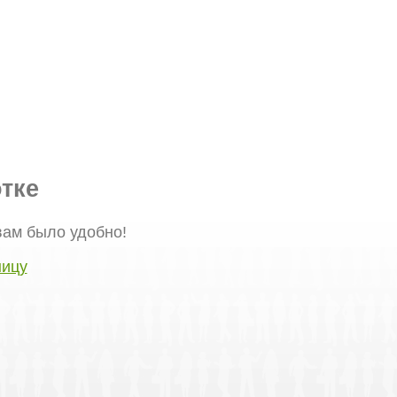
тке
вам было удобно!
ницу