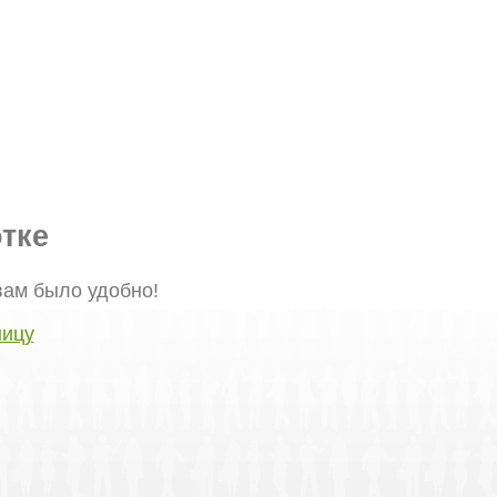
тке
вам было удобно!
ницу