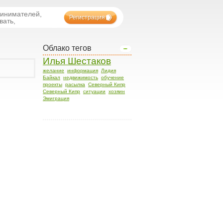
ринимателей,
Регистрация
вать,
Облако тегов
Илья Шестаков
желание
информация
Лидия
Байкал
недвижимость
обучение
проекты
расылка
Северный Кипр
Северный Кипр
ситуации
хозяин
Эмиграция