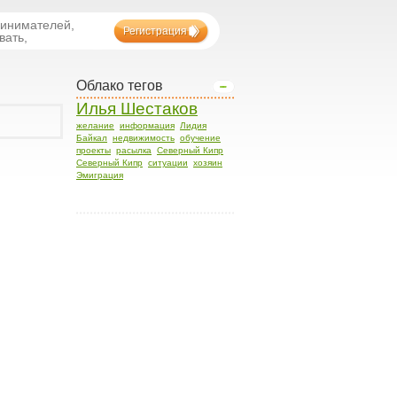
ринимателей,
Регистрация
вать,
Облако тегов
Илья Шестаков
желание
информация
Лидия
Байкал
недвижимость
обучение
проекты
расылка
Северный Кипр
Северный Кипр
ситуации
хозяин
Эмиграция