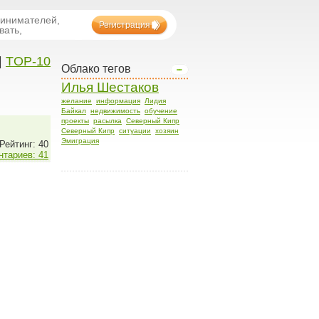
ринимателей,
Регистрация
вать,
|
TOP-10
Облако тегов
Илья Шестаков
желание
информация
Лидия
Байкал
недвижимость
обучение
проекты
расылка
Северный Кипр
Северный Кипр
ситуации
хозяин
Эмиграция
Рейтинг: 40
тариев: 41