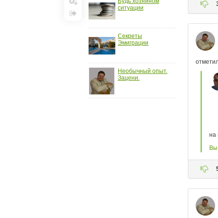
Будь хозяином
ситуации
Настройки
Выход
Секреты
Эмиграции
Необычный опыт.
Зацени.