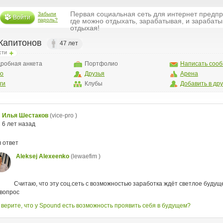
Первая социальная сеть для интернет предп
Забыли
Войти
пароль?
где можно отдыхать, зарабатывая, и зарабаты
отдыхая!
Капитонов
47 лет
сти
робная анкета
Портфолио
Написать соо
то
Друзья
Арена
ги
Клубы
Добавить в др