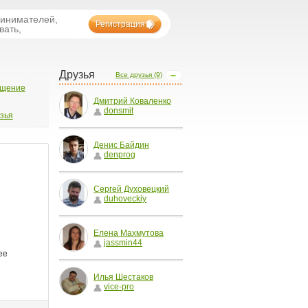
ринимателей,
Регистрация
вать,
Друзья
Все друзья (9)
бщение
Дмитрий Коваленко
donsmit
узья
Денис Байдин
denprog
Сергей Духовецкий
duhoveckiy
Елена Махмутова
jassmin44
Илья Шестаков
vice-pro